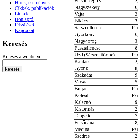
Felsőrácegres
2
Hírek, események
Nagyszékely
6
Cikkek, publikációk
Linkek
Vajta
3
Honlapról
Bikács
3
Frissítések
Sárszentlőrinc
Par
Kapcsolat
Györköny
6
Nagydorog
3
Keresés
Pusztahencse
8
Uzd (Sárszentlőrinc)
Par
Keresés a webhelyen:
Kajdacs
2
Gyönk
8
Szakadát
9
Varsád
5
Borjád
Par
Kölesd
Par
Kalaznó
9
Kistormás
2
Tengelic
7
Felsőnána
8
Medina
Par
Szedres
2