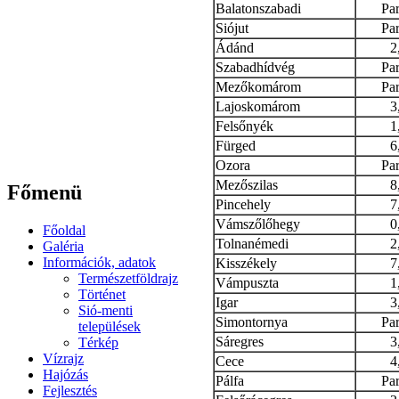
Balatonszabadi
Par
Siójut
Par
Ádánd
2
Szabadhídvég
Par
Mezőkomárom
Par
Lajoskomárom
3
Felsőnyék
1
Fürged
6
Ozora
Par
Mezőszilas
8
Főmenü
Pincehely
7
Vámszőlőhegy
0
Főoldal
Tolnanémedi
2
Galéria
Információk, adatok
Kisszékely
7
Természetföldrajz
Vámpuszta
1
Történet
Igar
3
Sió-menti
Simontornya
Par
települések
Sáregres
3
Térkép
Vízrajz
Cece
4
Hajózás
Pálfa
Par
Fejlesztés