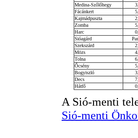
Medina-Szőlőhegy
3
Fácánkert
5
Kajmádpuszta
2
Zomba
5
Harc
0
Sióagárd
Par
Szekszárd
2
Mözs
4
Tolna
6
Őcsény
5
Bogyiszló
3
Decs
7
Hátfő
0
A Sió-menti tel
Sió-menti Önko