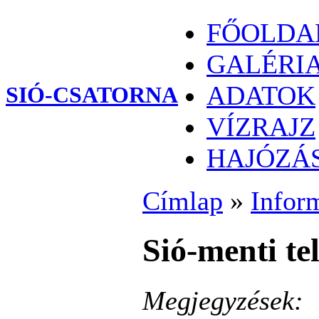
FŐOLDA
GALÉRI
ADATOK
SIÓ-CSATORNA
VÍZRAJZ
HAJÓZÁ
Címlap
»
Infor
Sió-menti te
Megjegyzések: