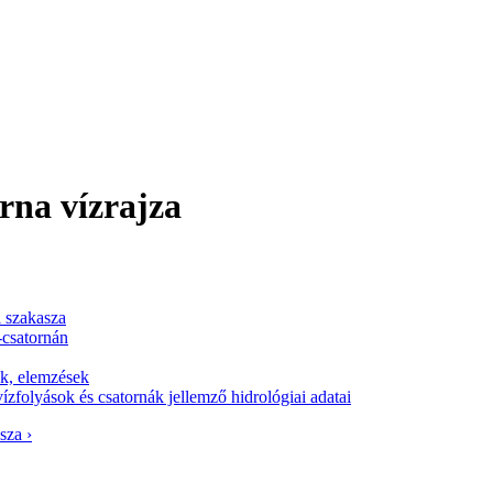
rna vízrajza
i szakasza
-csatornán
ok, elemzések
ízfolyások és csatornák jellemző hidrológiai adatai
sza ›