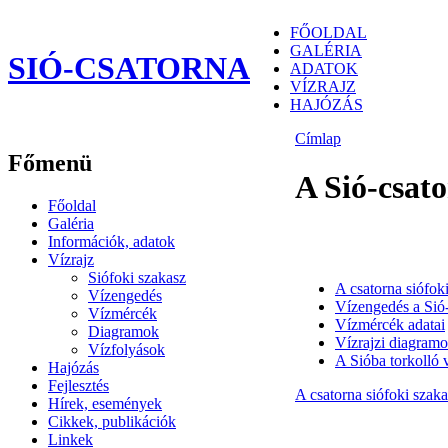
FŐOLDAL
GALÉRIA
SIÓ-CSATORNA
ADATOK
VÍZRAJZ
HAJÓZÁS
Címlap
Főmenü
A Sió-csato
Főoldal
Galéria
Információk, adatok
Vízrajz
Siófoki szakasz
A csatorna siófok
Vízengedés
Vízengedés a Sió
Vízmércék
Vízmércék adatai
Diagramok
Vízrajzi diagram
Vízfolyások
A Sióba torkolló v
Hajózás
Fejlesztés
A csatorna siófoki szaka
Hírek, események
Cikkek, publikációk
Linkek